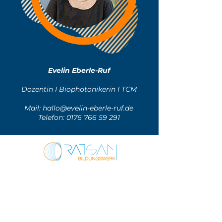
Evelin Eberle-Ruf
Dozentin I Biophotonikerin I TCM
Mail:
hallo@evelin-eberle-ruf.de
Telefon:
0176 766 59 291
Wolfgangweg 10
33649 Bielefeld
0175 2232505
info@ratsam-bildungswerk.de