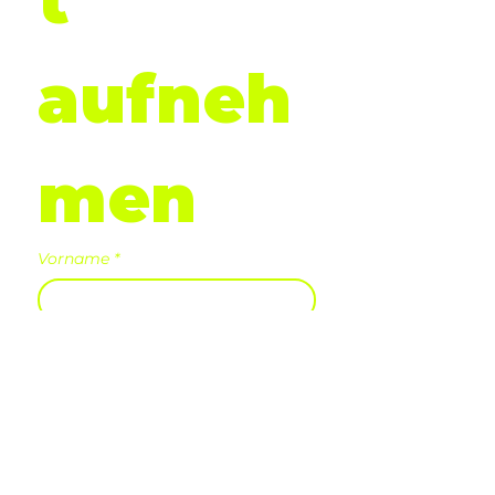
aufneh
men
Vorname
*
Nachname
E-Mail
*
Telefon