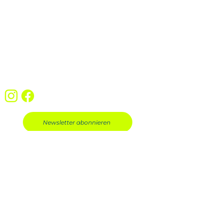
33649 Bielefeld
0175 2232505
info@ratsam-bildungswerk.de
Datenschutz
Impressum
AGB
Widerrufsbelehrung
Newsletter abonnieren
Jetzt 
Kontak