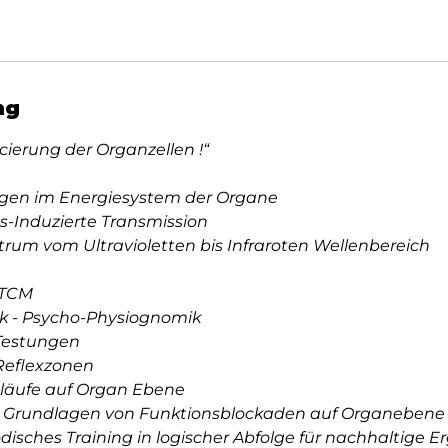
n
t
a
m
ng
:
9
cierung der Organzellen !“
.
O
gen im Energiesystem der Organe
k
ns-Induzierte Transmission
t
rum vom Ultravioletten bis Infraroten Wellenbereich
.
 TCM
ik - Psycho-Physiognomik
 Testungen
Reflexzonen
släufe auf Organ Ebene
e Grundlagen von Funktionsblockaden auf Organebene
isches Training in logischer Abfolge für nachhaltige E