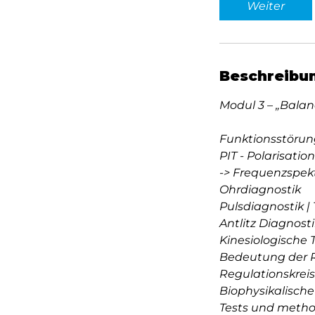
Weiter
Beschreibu
Modul 3 – „Balan
Funktionsstörun
PIT - Polarisatio
-> Frequenzspekt
Ohrdiagnostik
Pulsdiagnostik |
Antlitz Diagnost
Kinesiologische
Bedeutung der 
Regulationskrei
Biophysikalisch
Tests und method