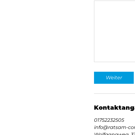
Weiter
Kontaktang
01752232505
info@ratsam-con
Wolfgangweg, 33