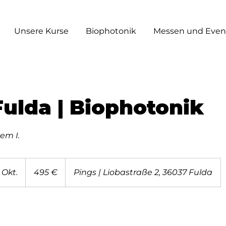
Unsere Kurse
Biophotonik
Messen und Even
ulda | Biophotonik
em I.
495
Euro
 Okt.
B
495 €
Pings | Liobastraße 2, 36037 Fulda
e
g
i
n