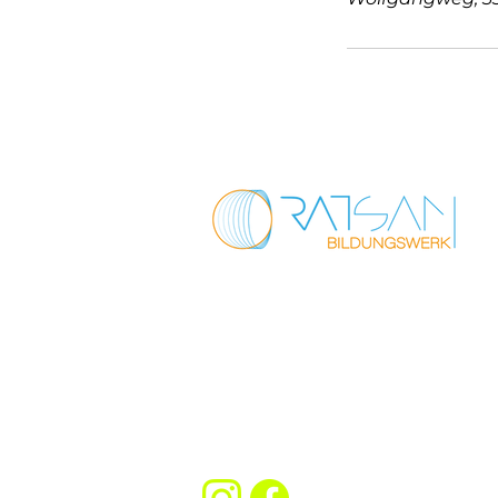
Wolfgangweg 10
33649 Bielefeld
0175 2232505
info@ratsam-bildungswerk.de