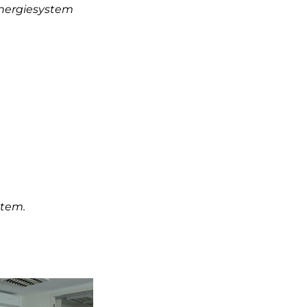
Energiesystem
stem.