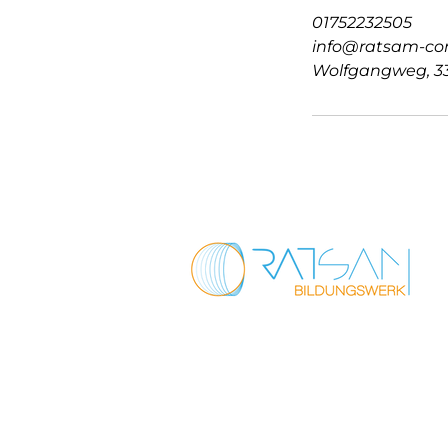
01752232505
info@ratsam-con
Wolfgangweg, 33
Wolfgangweg 10
33649 Bielefeld
0175 2232505