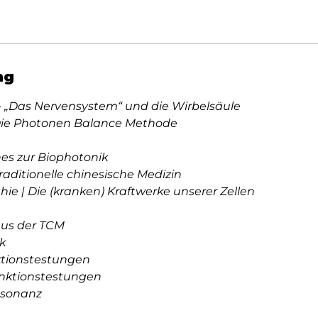
n
t
a
m
ng
:
2
- „Das Nervensystem“ und die Wirbelsäule
0
Die Photonen Balance Methode
.
N
es zur Biophotonik
o
Traditionelle chinesische Medizin
v
ie | Die (kranken) Kraftwerke unserer Zellen
.
aus der TCM
k
ktionstestungen
nktionstestungen
esonanz