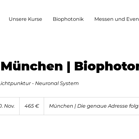
Unsere Kurse
Biophotonik
Messen und Even
- München | Biophoto
Lichtpunktur - Neuronal System
465
Euro
. Nov.
B
465 €
München | Die genaue Adresse folg
e
g
i
n