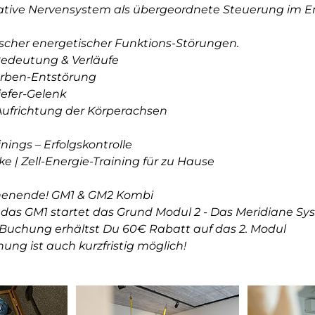
ative Nervensystem als übergeordnete Steuerung im 
scher energetischer Funktions-Störungen.
Bedeutung & Verläufe
arben-Entstörung
iefer-Gelenk
ufrichtung der Körperachsen
nings – Erfolgskontrolle
 | Zell-Energie-Training für zu Hause
chenende! GM1 & GM2 Kombi
 das GM1 startet das Grund Modul 2 - Das Meridiane Sy
-Buchung erhältst Du 60€ Rabatt auf das 2. Modul
ng ist auch kurzfristig möglich!